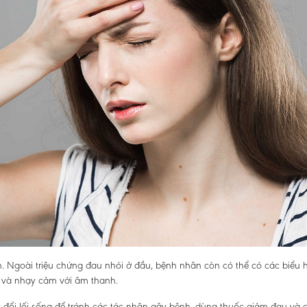
. Ngoài triệu chứng đau nhói ở đầu, bệnh nhân còn có thể có các biểu 
 và nhạy cảm với âm thanh.
 đổi lối sống để tránh các tác nhân gây bệnh, dùng thuốc giảm đau và 