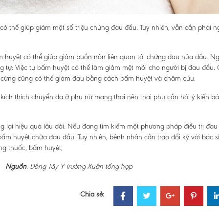
có thể giúp giảm một số
triệu chứng đau đầu. Tuy nhiên, vẫn cần phải n
m huyệt có thể giúp giảm buồn nôn liên quan tới chứng đau nửa đầu. N
 tự: Việc tự bấm huyệt có thể làm giảm mệt mỏi cho người bị đau đầu. 
ơ cứng cũng có thể giảm đau bằng cách bấm huyệt và châm cứu.
ích thích chuyển dạ ở phụ nữ mang thai nên thai phụ cần hỏi ý kiến bác
lại hiệu quả lâu dài. Nếu đang tìm kiếm một phương pháp điều trị đau
ấm huyệt chữa đau đầu. Tuy nhiên, bệnh nhân cần trao đổi kỹ với bác sĩ
ùng thuốc, bấm huyệt,
Nguồn
: Đông Tây Y Trường Xuân tổng hợp
Chia sẻ: