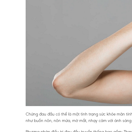
Chứng đau đầu có thể là một tình trạng sức khỏe mãn tính
như buồn nôn, nôn mửa, mờ mắt, nhạy cảm với ánh sáng
Phương pháp điều trị đau đầu truyền thống bao gồm: Thay