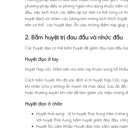
phương pháp điều trị phòng ngừa như dùng thuốc trầm cảm
đầu, việc kích thích các điểm áp lực trên cơ thể cũng có 
huyệt đạo) và châm cứu (dùng kim mỏng kích thích huyệt đ
trên cơ thể - các huyệt đạo. Ấn vào những điểm này giúp 
2. Bấm huyệt trị đau đầu và nhức đầu
Các huyệt đạo có thể bấm huyệt để giảm đau nửa đầu bao 
Huyệt đạo ở tay
Huyệt Hợp cốc: Nằm trên mu bàn tay thuộc vùng hổ khẩu
Cách bấm huyệt: Khi đã xác định vị trí huyệt Hợp Cốc, ng
khi nhấn (chú ý không ấn mạnh tới mức đau). Sau đó đổi s
hoặc thường xuyên khi cần để làm giảm các triệu chứng 
Huyệt đạo ở chân
Huyệt thái xung:
.Vị trí huyệt Thái Xung nằm ở khe 
Với huyệt Thái Xung,
bấm huyệt giảm đau đầu, căng 
Huyệt Túc Lâm Khấp: Huyệt đạo này nằm giữa ngón c