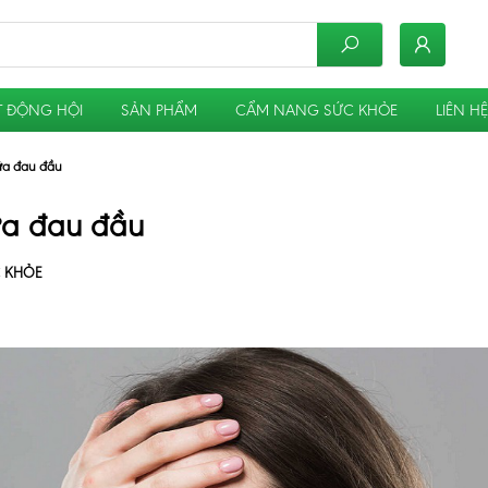
 ĐỘNG HỘI
SẢN PHẨM
CẨM NANG SỨC KHỎE
LIÊN HỆ
ữa đau đầu
ữa đau đầu
 KHỎE