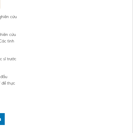
ghiên cứu
ghiên cứu
Các tình
 sĩ trước
 đầu
 để thực