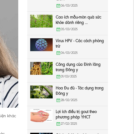
06/03/2025
Cao ích mẫu-mòn quà sức
khỏe dành riêng ...
05/03/2025
Virus HPV - Các cách phòng
trừ
04/03/2025
Công dụng của Đinh lăng
trong Đông y
01/03/2025
Hoa Đu đủ - Tác dụng trong
Đông y
28/02/2025
Lợi ích điều trị gout theo
hiện khác
phương pháp YHCT
27/02/2025
các