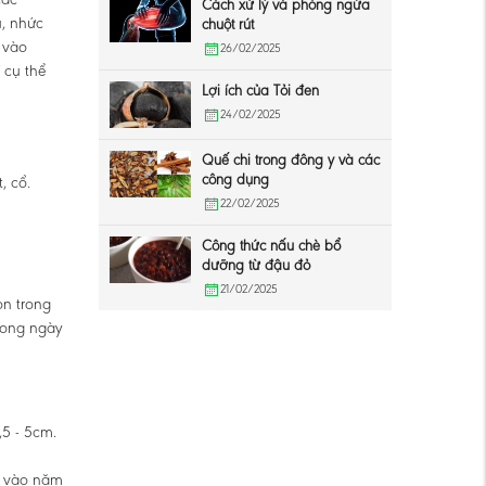
Cách xử lý và phòng ngừa
u, nhức
chuột rút
 vào
26/02/2025
 cụ thể
Lợi ích của Tỏi đen
24/02/2025
Quế chi trong đông y và các
công dụng
, cổ.
22/02/2025
Công thức nấu chè bổ
dưỡng từ đậu đỏ
21/02/2025
òn trong
trong ngày
,5 - 5cm.
u vào năm