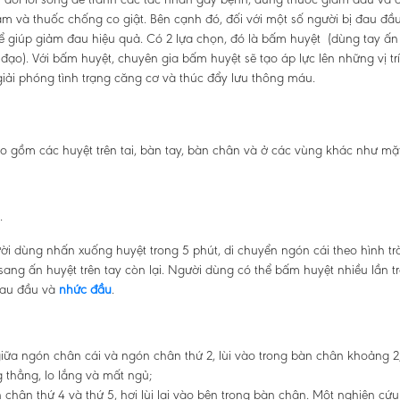
 và thuốc chống co giật. Bên cạnh đó, đối với một số người bị đau đầ
thể giúp giảm đau hiệu quả. Có 2 lựa chọn, đó là bấm huyệt (dùng tay ấn
ạo). Với bấm huyệt, chuyên gia bấm huyệt sẽ tạo áp lực lên những vị trí
giải phóng tình trạng căng cơ và thúc đẩy lưu thông máu.
gồm các huyệt trên tai, bàn tay, bàn chân và ở các vùng khác như mặt
.
ười dùng nhấn xuống huyệt trong 5 phút, di chuyển ngón cái theo hình tr
ang ấn huyệt trên tay còn lại. Người dùng có thể bấm huyệt nhiều lần 
đau đầu và
nhức đầu
.
giữa ngón chân cái và ngón chân thứ 2, lùi vào trong bàn chân khoảng 2
thẳng, lo lắng và mất ngủ;
hân thứ 4 và thứ 5, hơi lùi lại vào bên trong bàn chân. Một nghiên cứ