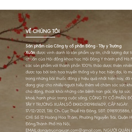
VỀ CHÚNG TÔI
Sản phẩm của Công ty cổ phần Đông - Tây y Trường
Xuân
được vinh danh là sản phẩm uy tín, chất lượng đạt t
chuẩn của Hội đồng khoa học Hội Đông Y thành phố Hà N
các sản phẩm với thành phần 100% thảo dược thiên nhiê
được tạo bởi tinh hoa truyền thống và y học hiện đại, là m
trong những bài thuốc đông y hiệu quả nhất hiện nay, đã 
đang giúp cho nhiều người hiểu thêm về chăm sóc sức kh
chủ động, thoát khỏi những căn bệnh nan giải, lấy lại sức
khoẻ, hạnh phúc trong cuộc sống, CÔNG TY CỔ PHẦN 
TÂY Y TRƯỜNG XUÂN,SỐ ĐKKD:0109861409, CẤP NGÀY:
17/12/2021, TẠI: Chi Cục Thuế Hà Đông, SĐT: 0981935886, 
CHỈ: Số 12 Hoàng Hoa Thám, Phường Nguyễn Trãi, Quận 
Đông,Thành Phố Hà Nội,
EMAIL:dongytruongxuan.com@gmail.com, NGƯỜI QUẢN 