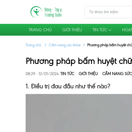
TRANG CHỦ
GIỚI THIỆU
TIN TỨC
HOẠT
Trang chủ
Cẩm nang sức khỏe
Phương pháp bấm huyệt ch
Phương pháp bấm huyệt ch
08:29 - 13/01/2024
TIN TỨC
GIỚI THIỆU
CẨM NANG SỨC
1. Điều trị đau đầu như thế nào?