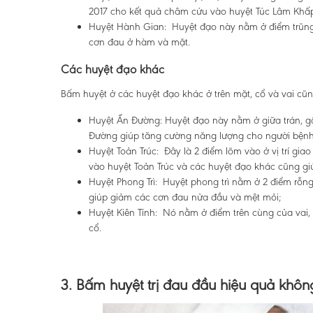
2017 cho kết quả châm cứu vào huyệt Túc Lâm Khấp
Huyệt Hành Gian: Huyệt đạo này nằm ở điểm trũng
cơn đau ở hàm và mặt.
Các huyệt đạo khác
Bấm huyệt ở các huyệt đạo khác ở trên mặt, cổ và vai cũ
Huyệt Ấn Đường: Huyệt đạo này nằm ở giữa trán, 
Đường giúp tăng cường năng lượng cho người bệnh
Huyệt Toản Trúc: Đây là 2 điểm lõm vào ở vị trí g
vào huyệt Toản Trúc và các huyệt đạo khác cũng gi
Huyệt Phong Trì: Huyệt phong trì nằm ở 2 điểm rỗng 
giúp giảm các cơn đau nửa đầu và mệt mỏi;
Huyệt Kiên Tỉnh: Nó nằm ở điểm trên cùng của vai,
cổ.
3. Bấm huyệt trị đau đầu hiệu quả khôn