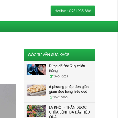
Hotline :
0981 935 886
GÓC TƯ VẪN SỨC KHỎE
Đừng để Đột Quỵ chiến
thắng
15/04/2025
6 phương pháp đơn giản
giảm đau họng hiệu quả
10/03/2025
LÁ KHÔI – THẦN DƯỢC
CHỮA BỆNH DẠ DÀY HIỆU
QUẢ