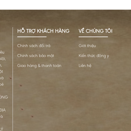
HỖ TRỢ KHÁCH HÀNG
VỀ CHÚNG TÔI
Chính sách đổi trả
Giới thiệu
iêu
Chính sách bảo mật
Kiến thức đông y
ội,
n,
Giao hàng & thanh toán
Liên hệ
ột
và
oẻ
ĐÔNG
ĐỊA
Hà
LÝ