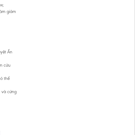
x;
làm giảm
uyệt Ấn
âm cứu
có thể
u và cứng