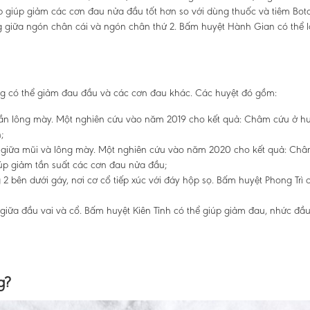
 giúp giảm các cơn đau nửa đầu tốt hơn so với dùng thuốc và tiêm Boto
 giữa ngón chân cái và ngón chân thứ 2. Bấm huyệt Hành Gian có thể 
ng có thể giảm đau đầu và các cơn đau khác. Các huyệt đó gồm:
gần lông mày. Một nghiên cứu vào năm 2019 cho kết quả: Châm cứu ở h
;
iao giữa mũi và lông mày. Một nghiên cứu vào năm 2020 cho kết quả: Ch
úp giảm tần suất các cơn đau nửa đầu;
2 bên dưới gáy, nơi cơ cổ tiếp xúc với đáy hộp sọ. Bấm huyệt Phong Trì 
 giữa đầu vai và cổ. Bấm huyệt Kiên Tỉnh có thể giúp giảm đau, nhức đầ
g?