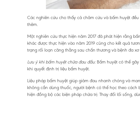
Các nghiên cứu cho thấy cả châm cứu và bấm huyệt đều 
thêm.
Một nghiên cứu thực hiện năm 2017 đã phát hiện rằng bấ
khác được thực hiện vào năm 2019 cũng cho kết quả tương
trạng rối loạn căng thẳng sau chấn thương và bệnh đa x
Lưu ý khi bấm huyệt chữa đau đầu:
Bấm huyệt có thể gây k
khi quyết định trị liệu bấm huyệt.
Liệu pháp bấm huyệt giúp giảm đau nhanh chóng và mang 
không cần dùng thuốc, người bệnh có thể học theo cách b
hiện đồng bộ các biện pháp chữa trị: Thay đổi lối sống, d