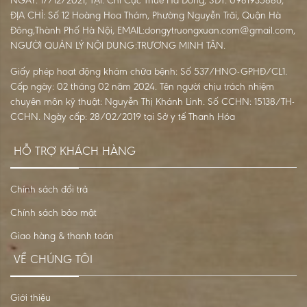
ĐỊA CHỈ: Số 12 Hoàng Hoa Thám, Phường Nguyễn Trãi, Quận Hà
Đông,Thành Phố Hà Nội, EMAIL:dongytruongxuan.com@gmail.com,
NGƯỜI QUẢN LÝ NỘI DUNG:TRƯƠNG MINH TÂN.
Giấy phép hoạt động khám chữa bệnh: Số 537/HNO-GPHĐ/CL1.
Cấp ngày: 02 tháng 02 năm 2024. Tên người chịu trách nhiệm
chuyên môn kỹ thuật: Nguyễn Thị Khánh Linh. Số CCHN: 15138/TH-
CCHN. Ngày cấp: 28/02/2019 tại Sở y tế Thanh Hóa
HỖ TRỢ KHÁCH HÀNG
Chính sách đổi trả
Chính sách bảo mật
Giao hàng & thanh toán
VỀ CHÚNG TÔI
Giới thiệu