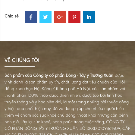
Chia sẻ:
VỀ CHÚNG TÔI
Sản phẩm của Công ty cổ phần Đông - Tây y Trường Xuân
được
vinh danh là sản phẩm uy tín, chất lượng đạt tiêu chuẩn của Hội
đồng khoa học Hội Đông Y thành phố Hà Nội, các sản phẩm với
thành phần 100% thảo dược thiên nhiên, được tạo bởi tinh hoa
truyền thống và y học hiện đại, là một trong những bài thuốc đông
y hiệu quả nhất hiện nay, đã và đang giúp cho nhiều người hiểu
thêm về chăm sóc sức khoẻ chủ động, thoát khỏi những căn bệnh
nan giải, lấy lại sức khoẻ, hạnh phúc trong cuộc sống, CÔNG TY
CỔ PHẦN ĐÔNG TÂY Y TRƯỜNG XUÂN,SỐ ĐKKD:0109861409, CẤP
NGÀY: 17/12/2021, TẠI: Chi Cục Thuế Hà Đông, SĐT: 0981935886,