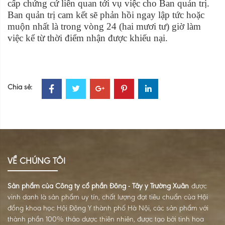
cấp chứng cứ liên quan tới vụ việc cho Ban quản trị.
Ban quản trị cam kết sẽ phản hồi ngay lập tức hoặc
muộn nhất là trong vòng 24 (hai mươi tư) giờ làm
việc kể từ thời điểm nhận được khiếu nại.
Chia sẻ:
VỀ CHÚNG TÔI
Sản phẩm của Công ty cổ phần Đông - Tây y Trường Xuân
được
vinh danh là sản phẩm uy tín, chất lượng đạt tiêu chuẩn của Hội
đồng khoa học Hội Đông Y thành phố Hà Nội, các sản phẩm với
thành phần 100% thảo dược thiên nhiên, được tạo bởi tinh hoa