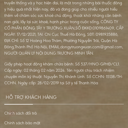
truyền thống và y học hiện đại, là một trong những bài thuốc đông
y hiệu quả nhất hiện nay, đã và đang giúp cho nhiều người hiểu
thêm về chăm sóc sức khoẻ chủ động, thoát khỏi những căn bệnh
nan giải, lấy lại sức khoẻ, hạnh phúc trong cuộc sống, CÔNG TY
CỔ PHẦN ĐÔNG TÂY Y TRƯỜNG XUÂN,SỐ ĐKKD:0109861409, CẤP
NGÀY: 17/12/2021, TẠI: Chi Cục Thuế Hà Đông, SĐT: 0981935886,
ĐỊA CHỈ: Số 12 Hoàng Hoa Thám, Phường Nguyễn Trãi, Quận Hà
Đông,Thành Phố Hà Nội, EMAIL:dongytruongxuan.com@gmail.com,
NGƯỜI QUẢN LÝ NỘI DUNG:TRƯƠNG MINH TÂN.
Giấy phép hoạt động khám chữa bệnh: Số 537/HNO-GPHĐ/CL1.
Cấp ngày: 02 tháng 02 năm 2024. Tên người chịu trách nhiệm
chuyên môn kỹ thuật: Nguyễn Thị Khánh Linh. Số CCHN: 15138/TH-
CCHN. Ngày cấp: 28/02/2019 tại Sở y tế Thanh Hóa
HỖ TRỢ KHÁCH HÀNG
Chính sách đổi trả
Chính sách bảo mật