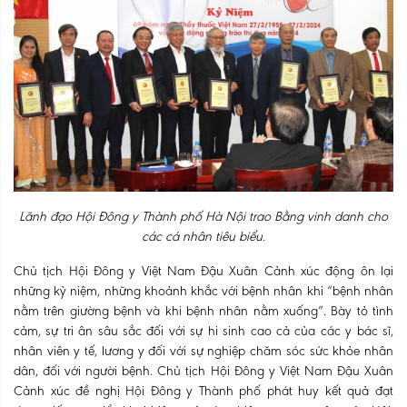
Lãnh đạo Hội Đông y Thành phố Hà Nội trao Bằng vinh danh cho
các cá nhân tiêu biểu.
Chủ tịch Hội Đông y Việt Nam Đậu Xuân Cảnh xúc động ôn lại
những kỷ niệm, những khoảnh khắc với bệnh nhân khi “bệnh nhân
nằm trên giường bệnh và khi bệnh nhân nằm xuống”. Bày tỏ tình
cảm, sự tri ân sâu sắc đối với sự hi sinh cao cả của các y bác sĩ,
nhân viên y tế, lương y đối với sự nghiệp chăm sóc sức khỏe nhân
dân, đối với người bệnh. Chủ tịch Hội Đông y Việt Nam Đậu Xuân
Cảnh xúc đề nghị Hội Đông y Thành phố phát huy kết quả đạt