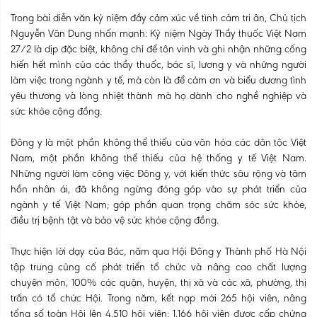
Trong bài diễn văn kỷ niệm đầy cảm xúc về tình cảm tri ân, Chủ tịch
Nguyễn Văn Dung nhấn mạnh: Kỷ niệm Ngày Thầy thuốc Việt Nam
27/2 là dịp đặc biệt, không chỉ để tôn vinh và ghi nhận những cống
hiến hết mình của các thầy thuốc, bác sĩ, lương y và những người
làm việc trong ngành y tế, mà còn là để cảm ơn và biểu dương tình
yêu thương và lòng nhiệt thành mà họ dành cho nghề nghiệp và
sức khỏe cộng đồng.
Đông y là một phần không thể thiếu của văn hóa các dân tộc Việt
Nam, một phần không thể thiếu của hệ thống y tế Việt Nam.
Những người làm công việc Đông y, với kiến thức sâu rộng và tâm
hồn nhân ái, đã không ngừng đóng góp vào sự phát triển của
ngành y tế Việt Nam; góp phần quan trọng chăm sóc sức khỏe,
điều trị bệnh tật và bảo vệ sức khỏe cộng đồng.
Thực hiện lời dạy của Bác, năm qua Hội Đông y Thành phố Hà Nội
tập trung củng cố phát triển tổ chức và nâng cao chất lượng
chuyên môn, 100% các quận, huyện, thị xã và các xã, phường, thị
trấn có tổ chức Hội. Trong năm, kết nạp mới 265 hội viên, nâng
tổng số toàn Hội lên 4.510 hội viên; 1.166 hội viên được cấp chứng