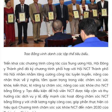
Trao Bằng vinh danh các tập thể tiêu biểu.
Triển khai các chương trình công tác của Trung ương Hội, Hội Đông
y Thành phố đã ký chương trình phối hợp với Hội NCT Thành phố
Hà Nội nhằm nhằm tăng cường công tác tuyên truyền, nâng cao
nhận thức về ý nghĩa, tầm quan trọng trong việc chăm sóc sức
khỏe, kiến thức, kĩ năng tự chăm sóc, nâng cao sức khỏe cho NCT
bằng Đông y. Tạo điều kiện để hội viên NCT được tiếp cận và thụ
hưởng các dịch vụ y tế, đẩy mạnh các hoạt động chăm sóc NCT
bằng Đông y với chất lượng ngày càng cao, góp phần thực hiện có
hiệu quả Chương trình chăm sóc sức khỏe NCT đến năm 2030 của