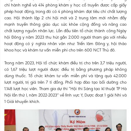
chỉ hành nghề và 414 phòng khám y học cổ truyền được cấp giấy
phép hoạt động, trong đó có 4 phòng khám đạt tiêu chí chất lượng
cao. Hội thành lập 2 chi hội mới và 2 trung tâm mới nhằm đẩy
mạnh truyền thông giáo dục sức khỏe cộng đồng và nâng cao
chất lượng nguồn nhân lực. Lần đầu tiên tổ chức thành công Ngày
hội Đông y năm 2023 thu hút gần 2.000 người tham gia với nhiều
hoạt động có ý nghĩa nhân văn như: Triển lãm Đông y, hội thảo
khoa học và khám tư vấn miễn phí cho trên 600 NCT Thủ đô.
Trong năm 2023, Hội tổ chức khám điều trị cho trên 3,7 triệu người,
có 1,67 triệu lượt người được điều trị bằng phương pháp không
dùng thuốc. Tổ chức khám tư vấn miễn phí và tặng quà 42.000
lượt người, trị giá trên 7 tỉ đồng. Phối hợp đào tạo bồi dưỡng cho
1.148 lượt học viên. Tham gia dự thi “Hội thi Sáng tạo kĩ thuật TP Hà
Nội lần thứ I, năm 2022-2023” về lĩnh vực Y, Dược đoạt 1 giải Nhì và
1 Giải khuyến khích.