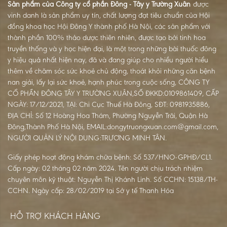
Sản phẩm của Công ty cổ phần Đông - Tây y Trường Xuân
được
vinh danh là sản phẩm uy tín, chất lượng đạt tiêu chuẩn của Hội
đồng khoa học Hội Đông Y thành phố Hà Nội, các sản phẩm với
thành phần 100% thảo dược thiên nhiên, được tạo bởi tinh hoa
truyền thống và y học hiện đại, là một trong những bài thuốc đông
y hiệu quả nhất hiện nay, đã và đang giúp cho nhiều người hiểu
thêm về chăm sóc sức khoẻ chủ động, thoát khỏi những căn bệnh
nan giải, lấy lại sức khoẻ, hạnh phúc trong cuộc sống, CÔNG TY
CỔ PHẦN ĐÔNG TÂY Y TRƯỜNG XUÂN,SỐ ĐKKD:0109861409, CẤP
NGÀY: 17/12/2021, TẠI: Chi Cục Thuế Hà Đông, SĐT: 0981935886,
ĐỊA CHỈ: Số 12 Hoàng Hoa Thám, Phường Nguyễn Trãi, Quận Hà
Đông,Thành Phố Hà Nội, EMAIL:dongytruongxuan.com@gmail.com,
NGƯỜI QUẢN LÝ NỘI DUNG:TRƯƠNG MINH TÂN.
Giấy phép hoạt động khám chữa bệnh: Số 537/HNO-GPHĐ/CL1.
Cấp ngày: 02 tháng 02 năm 2024. Tên người chịu trách nhiệm
chuyên môn kỹ thuật: Nguyễn Thị Khánh Linh. Số CCHN: 15138/TH-
CCHN. Ngày cấp: 28/02/2019 tại Sở y tế Thanh Hóa
HỖ TRỢ KHÁCH HÀNG