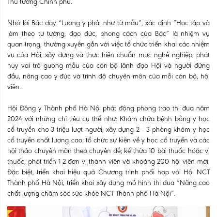
Thủ tướng Chính phủ.
Nhớ lời Bác dạy “Lương y phải như từ mẫu”, xác định “Học tập và
làm theo tư tưởng, đạo đức, phong cách của Bác” là nhiệm vụ
quan trọng, thường xuyên gắn với việc tổ chức triển khai các nhiệm
vụ của Hội, xây dựng và thực hiện chuẩn mực nghề nghiệp, phát
huy vai trò gương mẫu của cán bộ lãnh đạo Hội và người đứng
đầu, nâng cao y đức và trình độ chuyên môn của mỗi cán bộ, hội
viên.
Hội Đông y Thành phố Hà Nội phát động phong trào thi đua năm
2024 với những chỉ tiêu cụ thể như: Khám chữa bệnh bằng y học
cổ truyền cho 3 triệu lượt người; xây dựng 2 - 3 phòng khám y học
cổ truyền chất lượng cao; tổ chức sự kiện về y học cổ truyền và các
hội thảo chuyên môn theo chuyên đề; kế thừa 10 bài thuốc hoặc vị
thuốc; phát triển 1-2 đơn vị thành viên và khoảng 200 hội viên mới.
Đặc biệt, triển khai hiệu quả Chương trình phối hợp với Hội NCT
Thành phố Hà Nội, triển khai xây dựng mô hình thi đua “Nâng cao
chất lượng chăm sóc sức khỏe NCT Thành phố Hà Nội”.