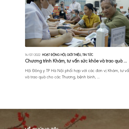
14/07/2022
HOẠT ĐỘNG HỘI
,
GIỚI THIỆU
,
TIN TỨC
Chương trình Khám, tư vấn sức khỏe và trao quà ...
Hội Đông y TP Hà Nội phối hợp với các đơn vị Khám, tư v
và trao quà cho các Thương, bệnh binh, ...