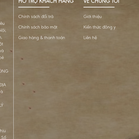
HỖ TRỢ KHÁCH HÀNG
VỀ CHÚNG TÔI
Chính sách đổi trả
Giới thiệu
iêu
Chính sách bảo mật
Kiến thức đông y
ội,
n,
Giao hàng & thanh toán
Liên hệ
ột
và
oẻ
ĐÔNG
ĐỊA
Hà
LÝ
hịu
. Số