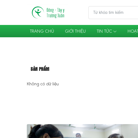
TRANG CHỦ
GIỚI THIỆU
TIN TỨC
HOẠT
SẢN PHẨM
Không có dữ liệu