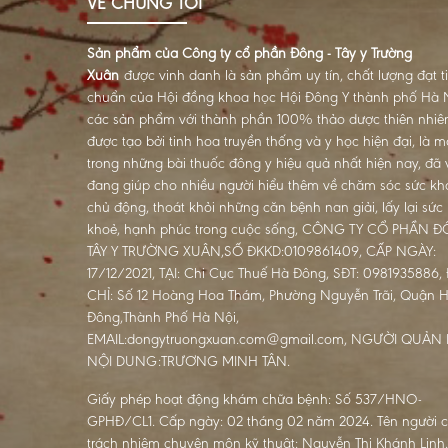
VỀ CHÚNG TÔI
Sản phẩm của Công ty cổ phần Đông - Tây y Trường
Xuân
được vinh danh là sản phẩm uy tín, chất lượng đạt t
chuẩn của Hội đồng khoa học Hội Đông Y thành phố Hà N
các sản phẩm với thành phần 100% thảo dược thiên nhiê
được tạo bởi tinh hoa truyền thống và y học hiện đại, là m
trong những bài thuốc đông y hiệu quả nhất hiện nay, đã 
đang giúp cho nhiều người hiểu thêm về chăm sóc sức kh
chủ động, thoát khỏi những căn bệnh nan giải, lấy lại sức
khoẻ, hạnh phúc trong cuộc sống, CÔNG TY CỔ PHẦN 
TÂY Y TRƯỜNG XUÂN,SỐ ĐKKD:0109861409, CẤP NGÀY:
17/12/2021, TẠI: Chi Cục Thuế Hà Đông, SĐT: 0981935886, 
CHỈ: Số 12 Hoàng Hoa Thám, Phường Nguyễn Trãi, Quận 
Đông,Thành Phố Hà Nội,
EMAIL:dongytruongxuan.com@gmail.com, NGƯỜI QUẢN 
NỘI DUNG:TRƯƠNG MINH TÂN.
Giấy phép hoạt động khám chữa bệnh: Số 537/HNO-
GPHĐ/CL1. Cấp ngày: 02 tháng 02 năm 2024. Tên người c
trách nhiệm chuyên môn kỹ thuật: Nguyễn Thị Khánh Linh