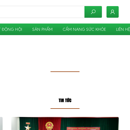
 ĐỘNG HỘI
SẢN PHẨM
CẨM NANG SỨC KHỎE
LIÊN HỆ
TIN TỨC