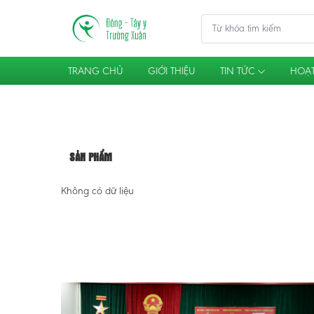
TRANG CHỦ
GIỚI THIỆU
TIN TỨC
HOẠT
SẢN PHẨM
Không có dữ liệu