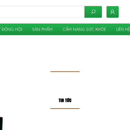
 ĐỘNG HỘI
SẢN PHẨM
CẨM NANG SỨC KHỎE
LIÊN HỆ
TIN TỨC