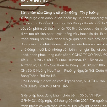
VỀ CHÚNG TÔI
Sản phẩm của Công ty cổ phần Đông - Tây y Trường
Xuân
được vinh danh là sản phẩm uy tín, chất lượng đạt t
chuẩn của Hội đồng khoa học Hội Đông Y thành phố Hà N
các sản phẩm với thành phần 100% thảo dược thiên nhiê
được tạo bởi tinh hoa truyền thống và y học hiện đại, là m
trong những bài thuốc đông y hiệu quả nhất hiện nay, đã 
đang giúp cho nhiều người hiểu thêm về chăm sóc sức kh
chủ động, thoát khỏi những căn bệnh nan giải, lấy lại sức
khoẻ, hạnh phúc trong cuộc sống, CÔNG TY CỔ PHẦN 
TÂY Y TRƯỜNG XUÂN,SỐ ĐKKD:0109861409, CẤP NGÀY:
17/12/2021, TẠI: Chi Cục Thuế Hà Đông, SĐT: 0981935886, 
CHỈ: Số 12 Hoàng Hoa Thám, Phường Nguyễn Trãi, Quận 
Đông,Thành Phố Hà Nội,
EMAIL:dongytruongxuan.com@gmail.com, NGƯỜI QUẢN 
NỘI DUNG:TRƯƠNG MINH TÂN.
Giấy phép hoạt động khám chữa bệnh: Số 537/HNO-
GPHĐ/CL1. Cấp ngày: 02 tháng 02 năm 2024. Tên người c
trách nhiệm chuyên môn kỹ thuật: Nguyễn Thị Khánh Linh