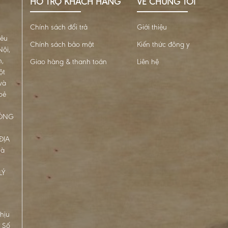
HỖ TRỢ KHÁCH HÀNG
VỀ CHÚNG TÔI
Chính sách đổi trả
Giới thiệu
iêu
Chính sách bảo mật
Kiến thức đông y
ội,
n,
Giao hàng & thanh toán
Liên hệ
ột
và
oẻ
ĐÔNG
ĐỊA
Hà
LÝ
hịu
. Số